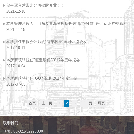
贺皇冠直营常州分所揭牌开业！！
2021-12-10
本所管理合伙人、山东及青岛分所所长朱清滨受聘担任北京证券交易所
首...
2021-11-15
本所担任申报会计师的"智莱科技"通过证监会发
2017-10-11
本所新获聘担任"恒宝股份"2017年度年报会
2017-10-04
本所新获聘担任"GQY视讯"2017年度年报
2017-07-05
首页
上一页
1
2
3
下一页
尾页
联系我们
电话：86-021-52920000