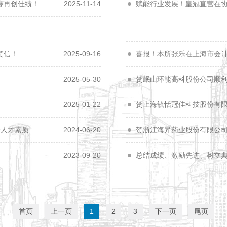
赛再创佳绩！
2025-11-14
赋能行业发展！皇冠直营在协
贺信！
2025-09-16
喜报！本所张乐在上海市会
2025-05-30
贺岷山环能高科股份公司顺
2025-01-22
贺上海毓恬冠佳科技股份有
才素质...
2024-06-20
贺浙江海昇药业股份有限公
2023-09-20
总结成绩、激励先进、树立
首页
上一页
1
2
3
下一页
尾页