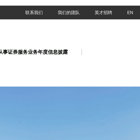
联系我们
我们的团队
英才招聘
EN
从事证券服务业务年度信息披露