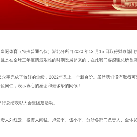
冠体育（特殊普通合伙）湖北分所自2020 年12 月15 日取得财政
，且是在全球三年疫情最艰难的时期发展起来的，在此我们要感谢总所首
不负众望完成了较好的业绩，2022年又上一个新台阶。虽然我们没有取得
一位同仁，表示衷心的感谢和最诚挚的问候！
举行总结表彰大会暨团建活动。
负责人刘红云、投资人闻猛、卢爱平、伍小平、分所各部门负责人、全体