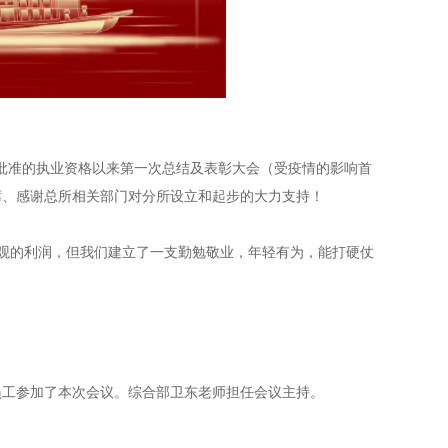
部门批准的执业资格以来第一次总结及表彰大会（受疫情的影响首
席、感谢总所相关部门对分所设立和起步的大力支持！
可观的利润，但我们建立了一支勤勉敬业，年轻有为，能打硬仗
员工参加了本次会议。综合部卫东老师担任会议主持。