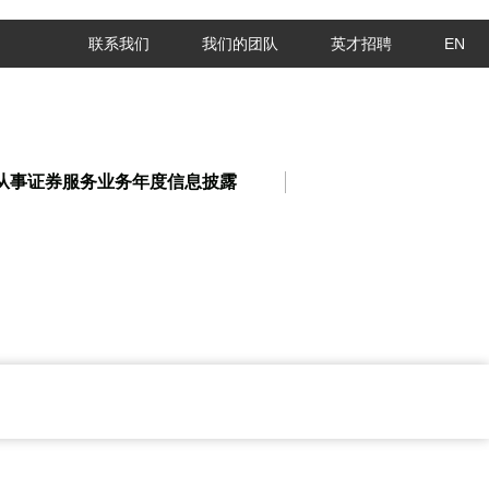
联系我们
我们的团队
英才招聘
EN
从事证券服务业务年度信息披露