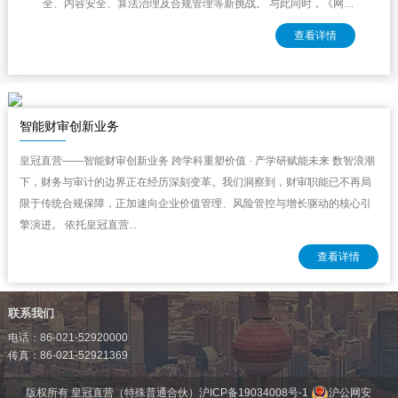
全、内容安全、算法治理及合规管理等新挑战。 与此同时，《网络
安全法》...
查看详情
智能财审创新业务
皇冠直营——智能财审创新业务 跨学科重塑价值 · 产学研赋能未来 数智浪潮
下，财务与审计的边界正在经历深刻变革。我们洞察到，财审职能已不再局
限于传统合规保障，正加速向企业价值管理、风险管控与增长驱动的核心引
擎演进。 依托皇冠直营...
查看详情
联系我们
电话：86-021-52920000
传真：86-021-52921369
版权所有 皇冠直营（特殊普通合伙）
沪ICP备19034008号-1
沪公网安