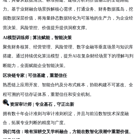
域，具备从数据清洗、标准搭建、建模分析到价值输出的全链路能
力。基于业财融合场景拆解核心需求，打通业务、财务
数据孤岛
，挖
掘数据深层价值，将海量静态数据转化为可落地
的
生产力，为企业经
营决策、风险管控、价值提升提供洞察支撑。
AI模型训练师 | 算法赋能，智能决策
聚焦财务核算、经营管理、风险管理、数字
金融
等垂直场景与知识库
搭建。通过持续优化算法模型，提升
AI
在复杂
财经
场景下的理解与判
断能力，全面赋能企业智能决策。
区块链专家
| 可信基建，重塑信任
熟悉链上应用开发
、智能合约及分布式账本，
协助
构建不可篡改、全
程可溯的可信存证体系，重塑信任
和安全
机制。
资深审计师
| 专业基石，守正出新
拥有数十年会计准则与审计准则积淀
，
并且
与前沿数智技术深度融
合，
拓展
专业判断的精度与广度。
我们笃信：
唯有
深耕
交叉学科
融合
，
方
能在数智化浪潮中重塑价值、