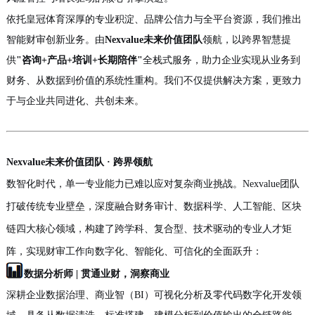
依托皇冠体育深厚的专业积淀、品牌公信力与全平台资源，我们推出
智能财审创新业务。由
Nexvalue未来价值团队
领航，以跨界智慧提
供
"咨询+产品+培训+长期陪伴"
全栈式服务，助力企业实现从业务到
财务、从数据到价值的
系统性重构
。我们不仅提供解决方案，更致力
于与企业共同进化、共创未来。
Nexvalue未来价值团队 · 跨界领航
数智化时代，单一专业能力已难以应对复杂商业挑战。
Nexvalue团队
打破传统专业壁垒，深度融合财务审计、数据科学、人工智能、区块
链四大核心领域，构建了跨学科、复合型、技术驱动的专业人才矩
阵，实现财审
工作
向数字化、智能化、可信化的全面跃升：
数据分析师
| 贯通业财，洞察商业
深耕企业数据治理、商业智
（
BI
）
可视化分析及零代码数字化开发领