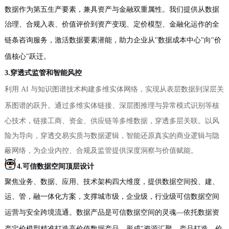
数据作为第五生产要素，兼具资产与金融双重属性。我们提供从数据
治理、合规入表、价值评价到资产变现、定价模型、金融化运作的全
链条
咨询
服务，激活数据要素潜能，助力企业从
"数据成本中心"向"价
值核心"跃迁。
3.穿透式监管和智能风控
利用
AI 与知识图谱技术构建多维实体网络，实现从表层数据到深层关
系图谱的跃升。通过
多维实体链接、深层图推理与异常模式识别
等核
心技术，
链接
工商、资金、供应链等多维数据
，穿透多层关联。
以风
险为导向
，穿
透交易实质与数据逻辑
，
智能还原真实的商业逻辑与隐
蔽网络
，为企业内控、合规及监管提供深度洞察与价值赋能。
4.可信数据空间顶层设计
聚焦业务、数据、应用、技术架构四大维度，提供数据空间
投、
建、
运、管
，
融
一体化方案，支撑
城市级，企业级，行业级可信数据空间
运营与安全跨境流通。
数据产品是可信数据空间的灵魂
—依托数据资
产定价模型精准打造高价值数据产品，形成"资源汇聚—产品打造—价