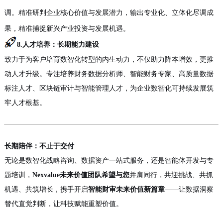
调。精准研判企业核心价值与发展潜力，输出专业化、立体化尽调成
果，精准捕捉新兴产业投资与发展机遇。
8.人才培养：长期能力建设
致力于为客户培育数智化转型的内生动力，不仅助力
降本
增效，更推
动人才升级。专注培养财务数据分析师、智能财务专家、高质量数据
标注人才、区块链审计与智能管理人才，为企业数智化可持续发展筑
牢人才根基。
长期陪伴：不止于交付
无论是数智化战略咨询、数据资产一站式服务，还是
智能体
开发与专
题培训
，
Nexvalue未来价值团队
希望与您
并肩同行，共迎挑战、共抓
机遇、共筑增长，携手开启
智能财审未来价值新篇章
——让数据洞察
替代直觉判断，让科技赋能重塑价值
。