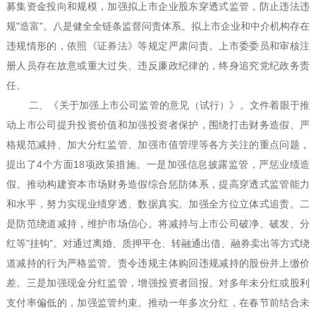
募集资金投向和规模，加强拟上市企业股东穿透式监管，防止违法违
规
"
造富
"
。八是健全全链条监督问责体系。拟上市企业和中介机构存在
违规情形的，依照《证券法》等规定严肃问责。上市委委员和审核注
册人员存在故意或重大过失、违反廉政纪律的，终身追究党纪政务责
任。
二、《关于加强上市公司监管的意见（试行）》。文件着眼于推
动上市公司提升投资价值和加强投资者保护，围绕打击财务造假、严
格规范减持、加大分红监管、加强市值管理等各方关注的重点问题，
提出了
4
个方面
18
项政策措施。一是加强信息披露监管，严惩业绩造
假。推动构建资本市场财务造假综合惩防体系，提高穿透式监管能力
和水平，努力实现业绩穿透、数据真实。加强全方位立体式追责。二
是防范绕道减持，维护市场信心。将减持与上市公司破净、破发、分
红等
"
挂钩
"
。对通过离婚、质押平仓、转融通出借、融券卖出等方式绕
道减持的行为严格监管。责令违规主体购回违规减持的股份并上缴价
差。三是加强现金分红监管，增强投资者回报。对多年未分红或股利
支付率偏低的，加强监管约束。推动一年多次分红，在春节前结合未