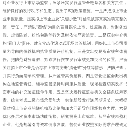
对企业发行上市活动监管，压紧压实发行监管全链条各相关方责任，
维护良好的发行秩序和生态，提出了
8
项政策措施。一是严把拟上市企
业申报质量。压实拟上市企业及
"
关键少数
"
对信息披露真实准确完整的
第一责任，严禁以
"
圈钱
"
为目的盲目谋求上市、过度融资。对财务造
假、虚假陈述、粉饰包装等行为及时依法严肃追责。二是压实中介机
构
"
看门人
"
责任。建立常态化滚动式现场监管机制，用好以上市公司质
量为导向的保荐机构执业质量评价机制。三是突出交易所审核主体责
任。把防范财务造假、欺诈发行摆在发行审核更加突出的位置。严密
关注拟上市企业是否存在上市前突击
"
清仓式
"
分红等情形，严防严查，
并实行负面清单式管理。从严监管高价超募。四是强化证监会派出机
构在地监管责任。辅导监管坚持时间服从质量，现场检查切实发挥书
面审核的补充验证延伸作用。五是坚决履行证监会机关全链条统筹职
责。综合考虑二级市场承受能力，实施新股发行逆周期调节。大幅提
高对拟上市企业的随机抽取比例和加大问题导向现场检查力度。六是
优化多层次资本市场功能衔接。研究提高上市标准。从严审核未盈利
企业。七是规范引导资本健康发展。督促企业按照实际需求合理确定