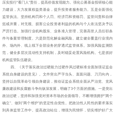
压实投行
"
看门人
"
责任，提高价值发现能力。强化公募基金投研核心能
力建设，大力发展权益类基金，提升投资者服务能力。五是全面强化
监管执法。坚持机构罚和个人罚、经济罚和资格罚、监管问责和自律
惩戒并重，对无视、损害公众投资者利益的机构与个人依法坚决予以
严厉打击。加强行业机构股东、业务准入管理，完善高管人员任职条
件与备案管理制度。六是防范化解金融风险。建立健全覆盖行业境内
外、场内外、线上线下全部业务的穿透式监管体系。加强风险监测防
范，健全多层次流动性支持机制，及时稳妥处置风险机构。七是抓好
机构监管队伍建设。
四、《关于落实政治过硬能力过硬作风过硬标准全面加强证监会
系统自身建设的意见》。文件突出严字当头、直面问题、刀刃向内，
坚持以自我革命引领自身建设，推动证监会系统全面从严治党、党风
廉政建设和反腐败斗争向纵深发展，明确了
3
个方面的措施。一是突出
政治过硬，坚持和加强党对资本市场的全面领导。不断增强拥护
"
两个
确立
"
、做到
"
两个维护
"
的坚定性自觉性。把政治性人民性的要求落实
到具体监管工作中。提高政治站位，增强为民情怀，切实维护好广大