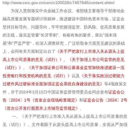
http://www.csrc.gov.cn/csrc/c100028/c7467846/content.shtml
为深入贯彻落实中央金融工作会议、省部级主要领导干部推动金
融高质量发展专题研讨班精神，推进建设中国特色资本市场，证监会
坚持目标导向、问题导向，牢牢把握强监管、防风险、促高质量发展
的主线，落实监管要
"
长牙带刺
"
、有棱有角的要求，突出
"
强本强
基
"
和
"
严监严管
"
，在深入调查研究，广泛听取各方面意见建议的基础
上，会同有关方面制定出台了
《关于严把发行上市准入关从源头上提
高上市公司质量的意见（试行）》、《关于加强上市公司监管的意见
（试行）》、《关于加强证券公司和公募基金监管加快推进建设一流
投资银行和投资机构的意见（试行）》
以及
《关于落实政治过硬能力
过硬作风过硬标准全面加强证监会系统自身建设的意见》
等
4
项政策文
件，并于
2024
年
3
月
15
日中国证券监督管理委员会同步发布
证监会公
告〔
2024
〕
1
号《首发企业现场检查规定》
和
证监会公告〔
2024
〕
2
号
《首次公开发行股票并上市辅导监管规定》
。
一、《关于严把发行上市准入关从源头上提高上市公司质量的意
见（试行）》。文件着眼于从源头提高上市公司质量，全面从严加强