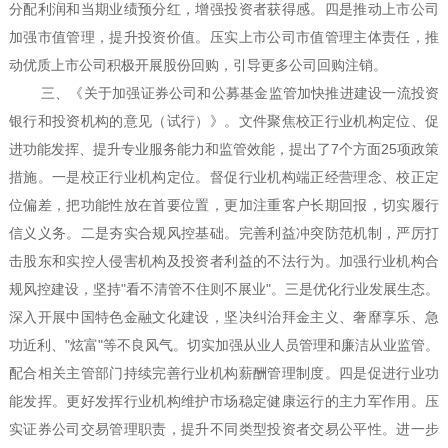
分配利润和当期业绩预分红，增强投资者获得感。四是推动上市公司
加强市值管理，提升投资价值。压实上市公司市值管理主体责任，推
动优质上市公司积极开展股份回购，引导更多公司回购注销。
三、《关于加强证券公司和公募基金监管加快推进建设一流投资
银行和投资机构的意见（试行）》。文件聚焦校正行业机构定位、促
进功能发挥、提升专业服务能力和监管效能，提出了
7
个方面
25
项政策
措施。一是校正行业机构定位。督促行业机构端正经营理念、校正定
位偏差，把功能性放在首要位置，更加注重客户长期回报，切实履行
信义义务。二是夯实合规风控基础。完善利益冲突防范机制，严厉打
击股东和实控人侵害机构及投资者利益的不法行为。加强行业机构合
规风控建设，坚持
"
看不清管不住则不展业
"
。三是优化行业发展生态。
深入开展中国特色金融文化建设，坚决纠治拜金主义、奢靡享乐、急
功近利、
"
炫富
"
等不良风气。切实加强从业人员管理和廉洁从业监管。
配合相关主管部门持续完善行业机构薪酬管理制度。四是促进行业功
能发挥。更好发挥行业机构维护市场稳定健康运行的主力军作用。压
实证券公司交易管理职责，提升不同类型投资者交易公平性。进一步