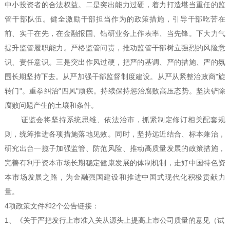
中小投资者的合法权益。二是突出能力过硬，着力打造堪当重任的监
管干部队伍。健全激励干部担当作为的政策措施，引导干部吃苦在
前、实干在先，在金融报国、钻研业务上作表率、当先锋。下大力气
提升监管履职能力。严格监管问责，推动监管干部树立强烈的风险意
识、责任意识。三是突出作风过硬，把严的基调、严的措施、严的氛
围长期坚持下去。从严加强干部监督制度建设。从严从紧整治政商
"
旋
转门
"
。重拳纠治
"
四风
"
顽疾。持续保持惩治腐败高压态势。坚决铲除
腐败问题产生的土壤和条件。
证监会将坚持系统思维、依法治市，抓紧制定修订相关配套规
则，统筹推进各项措施落地见效。同时，坚持远近结合、标本兼治，
研究出台一揽子加强监管、防范风险、推动高质量发展的政策措施，
完善有利于资本市场长期稳定健康发展的体制机制，走好中国特色资
本市场发展之路，为金融强国建设和推进中国式现代化积极贡献力
量。
4
项政策文件和
2
个公告链接：
1
、《关于严把发行上市准入关从源头上提高上市公司质量的意见（试