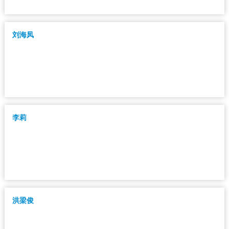
刘海凤
李莉
洪梁俊