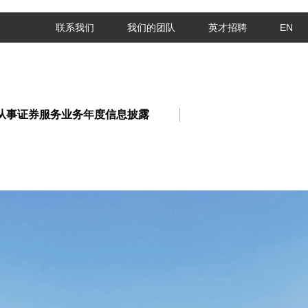
联系我们
我们的团队
英才招聘
EN
从事证券服务业务年度信息披露