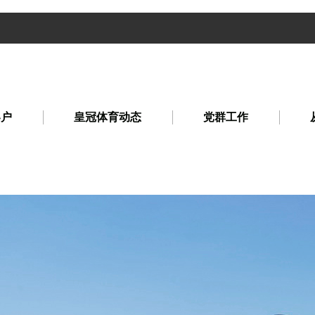
客户
皇冠体育动态
党群工作