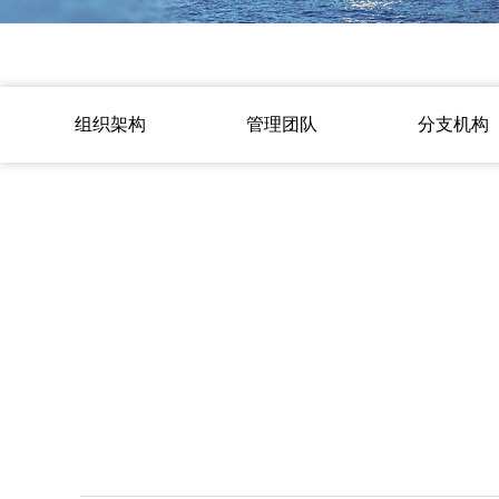
组织架构
管理团队
分支机构