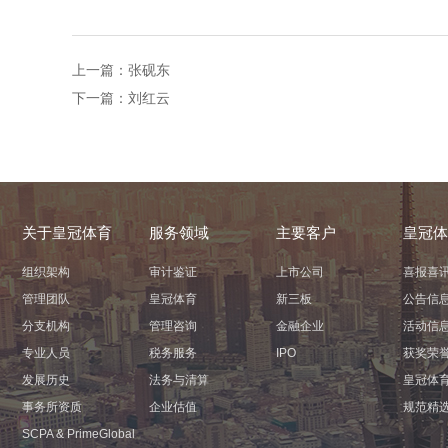
上一篇：
张砚东
下一篇：
刘红云
关于皇冠体育
服务领域
主要客户
皇冠体
组织架构
审计鉴证
上市公司
喜报喜
管理团队
皇冠体育
新三板
公告信
分支机构
管理咨询
金融企业
活动信
专业人员
税务服务
IPO
获奖荣
发展历史
法务与清算
皇冠体
事务所资质
企业估值
规范精
ㅤㅤSCPA & PrimeGlobalㅤㅤ