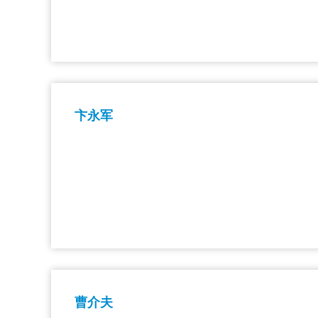
卞永军
曹介夫