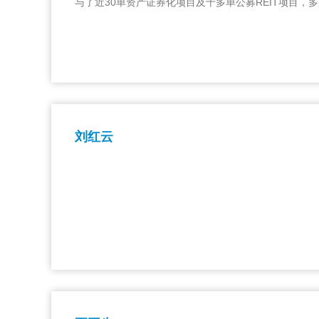
与了近30单资产证券化项目及十多单公募REIT项目
刘红云