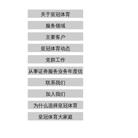
关于皇冠体育
组织架构
管理团队
服务领域
事务所资质
ㅤㅤSCPA & PrimeGlobalㅤㅤ
审计鉴证
皇冠体育
主要客户
企业估值
上市公司
新三板
皇冠体育动态
喜报喜讯
公告信息
党群工作
规范精选
关于皇冠体育党总支介绍
党组织活动
从事证券服务业务年度信
息披露
联系我们
会计师事务所基本信息
会计师事务所年度证券服
联系我们
加入我们
皇冠体育大家庭
校园招聘
为什么选择皇冠体育
注师行业恢复后的首家
皇冠体育大家庭
皇冠体育大家庭