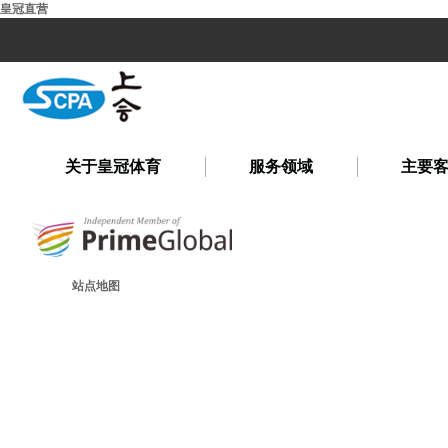
皇冠直营
关于皇冠体育
服务领域
主要
站点地图