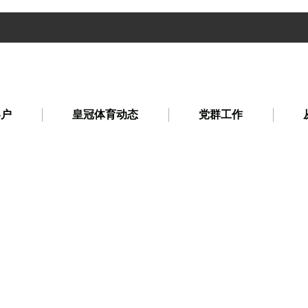
客户
皇冠体育动态
党群工作