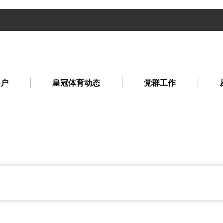
客户
皇冠体育动态
党群工作