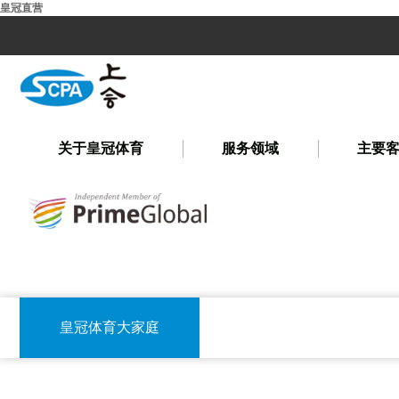
皇冠直营
关于皇冠体育
服务领域
主要
皇冠体育大家庭