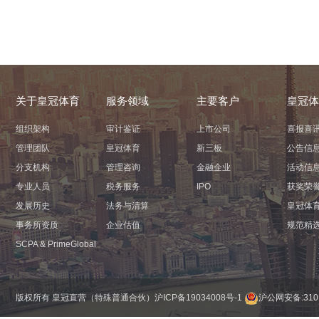
关于皇冠体育
服务领域
主要客户
皇冠体
组织架构
审计鉴证
上市公司
喜报喜
管理团队
皇冠体育
新三板
公告信
分支机构
管理咨询
金融企业
活动信
专业人员
税务服务
IPO
获奖荣
发展历史
法务与清算
皇冠体
事务所资质
企业估值
规范精
ㅤㅤSCPA & PrimeGlobalㅤㅤ
版权所有 皇冠直营（特殊普通合伙）
沪ICP备19034008号-1
沪公网安备:3101