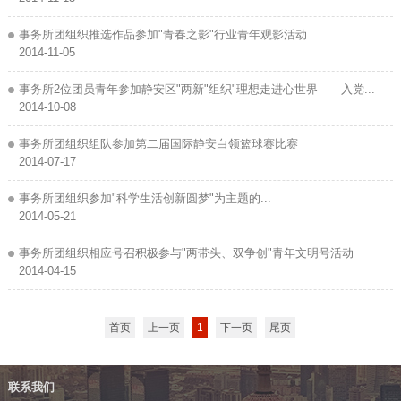
事务所团组织推选作品参加"青春之影"行业青年观影活动
2014-11-05
事务所2位团员青年参加静安区"两新"组织"理想走进心世界——入党...
2014-10-08
事务所团组织组队参加第二届国际静安白领篮球赛比赛
2014-07-17
事务所团组织参加"科学生活创新圆梦"为主题的...
2014-05-21
事务所团组织相应号召积极参与"两带头、双争创"青年文明号活动
2014-04-15
首页
上一页
1
下一页
尾页
联系我们