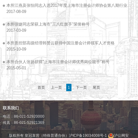
本所江燕及张怡同志入选2017年度上海市注册会计师协会第八期行业...
2017-08-09
本所张婕同志荣获上海市"三八红旗手"荣誉称号
2017-03-09
本所质控部高级经理韩赟云获得中国注册会计师领军人才资格
2015-10-09
本所合伙人张扬获得"上海市注册会计师优秀岗位能手"称号
2015-05-01
首页
上一页
1
下一页
尾页
联系我们
电话：86-021-52920000
传真：86-021-52921369
版权所有 皇冠直营（特殊普通合伙）
沪ICP备19034008号-1
沪公网安