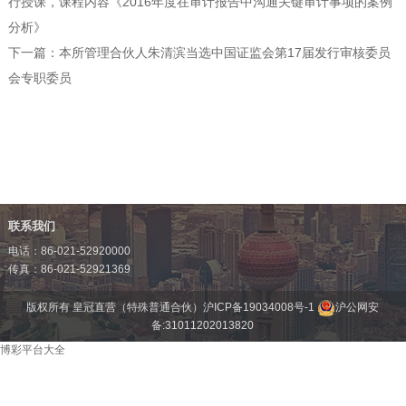
行授课，课程内容《2016年度在审计报告中沟通关键审计事项的案例
分析》
下一篇：
本所管理合伙人朱清滨当选中国证监会第17届发行审核委员
会专职委员
联系我们
电话：86-021-52920000
传真：86-021-52921369
版权所有 皇冠直营（特殊普通合伙）
沪ICP备19034008号-1
沪公网安
备:31011202013820
博彩平台大全