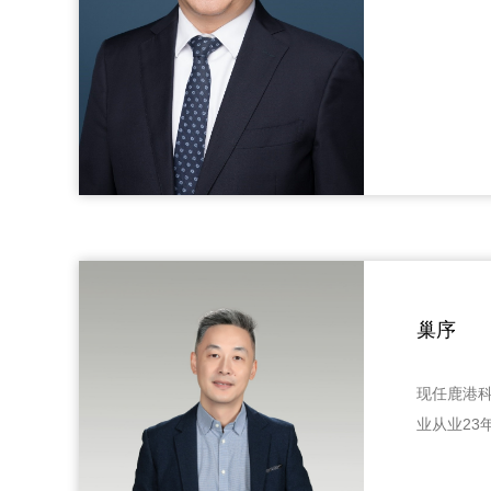
巢序
现任鹿港科
业从业23