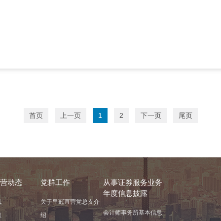
首页
上一页
1
2
下一页
尾页
营动态
党群工作
从事证券服务业务
年度信息披露
讯
关于皇冠直营党总支介
会计师事务所基本信息
息
绍