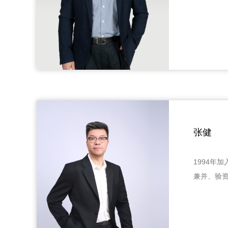
张健
1994年
兼并、验