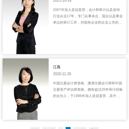
2021-10-14
2007年加入皇冠直营，会计和审计以及咨询
行业从业17年，专门从事央企、国企以及事业
单位的审计工作，对国有企业和企业上市的法
律法规有较多研究，在企业股权重组、不良资
产处置等方面积累了较多经验。擅长于大型企
业的内控管理、重大交易财税咨询、上市财务
规划。
江燕
2020-11-26
中国注册会计师资格、澳洲注册会计师和中国
注册资产评估师资格。拥有超过20年审计经验
的合伙人，于1996年加入皇冠直营，其中
2004年至2016年期间在德勤华永会计师事务
所工作。 专业经验包括：国有企业、民营企业
改制重组，A股上...