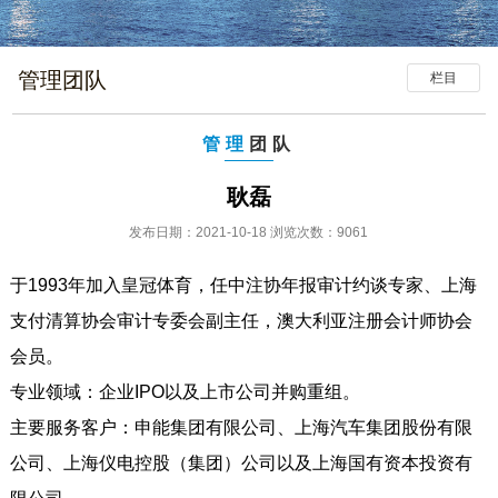
管理团队
栏目
管理
团队
耿磊
发布日期：2021-10-18 浏览次数：9061
于1993年加入皇冠体育，任中注协年报审计约谈专家、上海
支付清算协会审计专委会副主任，澳大利亚注册会计师协会
会员。
专业领域：企业IPO以及上市公司并购重组。
主要服务客户：申能集团有限公司、上海汽车集团股份有限
公司、上海仪电控股（集团）公司以及上海国有资本投资有