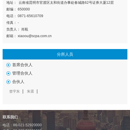
地址： 云南省昆明市官渡区太和街道办事处春城路62号证券大厦12层
邮编： 650000
电话： 0871-65610709
传真： -
负责人： 肖瓯
邮箱： xiaoou@scpa.com.cn
分所人员
首席合伙人
管理合伙人
合伙人
曾宇东
朱震
联系我们
电话：86-021-52920000