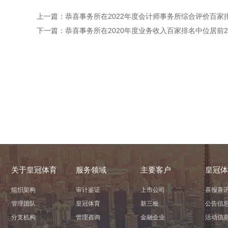
上一篇：
恭喜事务所在2022年度会计师事务所综合评价百家
下一篇：
恭喜事务所在2020年度业务收入百家排名中位居前2
关于皇冠体育
服务领域
主要客户
皇冠体
组织架构
审计鉴证
上市公司
喜报喜
管理团队
皇冠体育
新三板
公告信
分支机构
管理咨询
金融企业
活动信