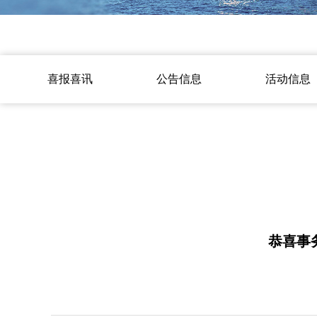
喜报喜讯
公告信息
活动信息
恭喜事