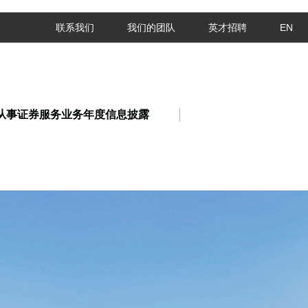
联系我们
我们的团队
英才招聘
EN
从事证券服务业务年度信息披露