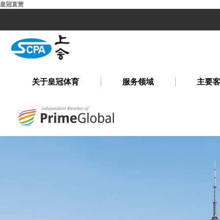
皇冠直营
关于皇冠体育
服务领域
主要