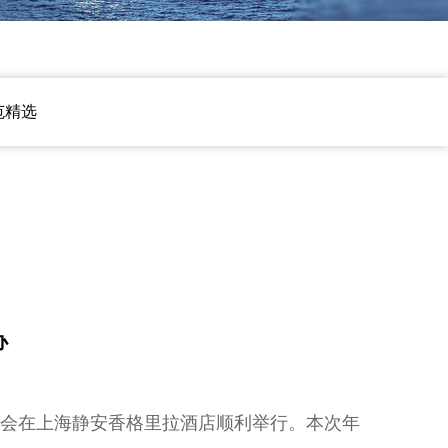
范精选
办
题年会在上海静安香格里拉酒店顺利举行。本次年