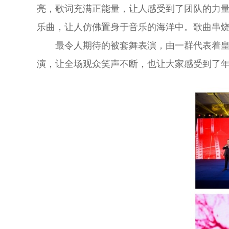
亮，歌词充满正能量，让人感受到了团队的力
乐曲，让人仿佛置身于音乐的海洋中。歌曲串
最令人期待的被套舞表演，由一群代表着
演，让全场观众笑声不断，也让大家感受到了