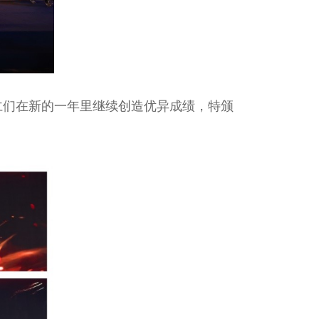
仁们在新的一年里继续创造优异成绩，特颁