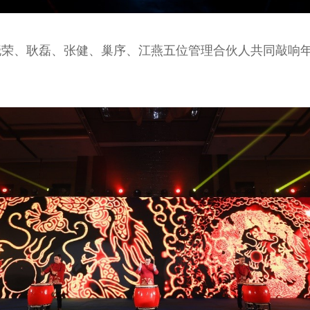
晓荣、耿磊、张健、巢序、江燕五位管理合伙人共同敲响
。