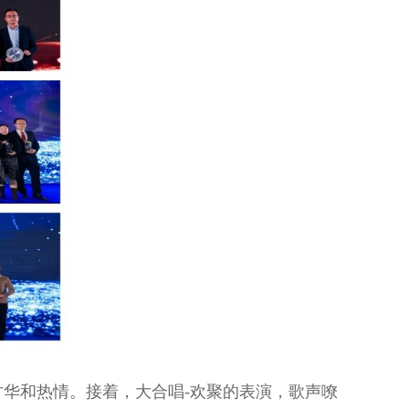
华和热情。接着，大合唱-欢聚的表演，歌声嘹