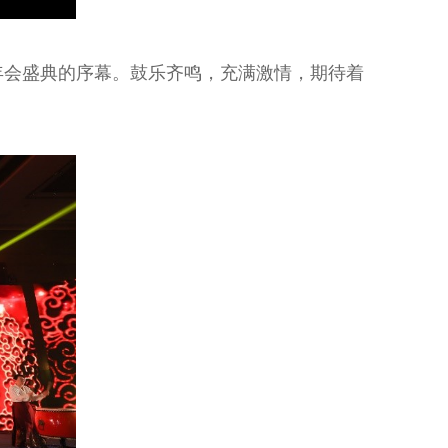
年会盛典的序幕。鼓乐齐鸣，充满激情，期待着