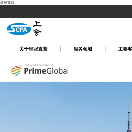
皇冠直营
关于皇冠直营
服务领域
主要