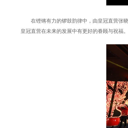
在铿锵有力的锣鼓韵律中，由皇冠直营张
皇冠直营在未来的发展中有更好的眷顾与祝福