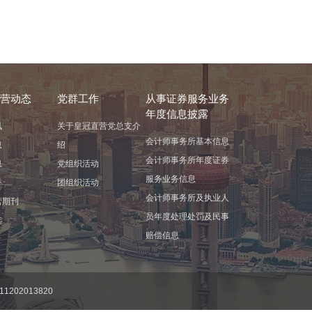
营动态
党群工作
从事证券服务业务
年度信息披露
讯
关于皇冠直营党总支介
会计师事务所基本信息
息
绍
会计师事务所年度证券
息
党组织活动
服务业务信息
誉
团组织活动
会计师事务所及执业人
营期刊
员年度处理处罚及民事
选
赔偿信息
1202013820