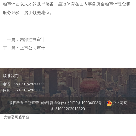
融审计团队人才的及早储备，皇冠体育在国内事务所金融审计理念和
服务经验上居于领先地位。
上一篇：
内部控制审计
下一篇：
上市公司审计
联系我们
电话：86-021-52920000
传真：86-021-52921369
版权所有 皇冠直营（特殊普通合伙）
沪ICP备19034008号-1
沪公网安
备:31011202013820
十大靠谱网赌平台