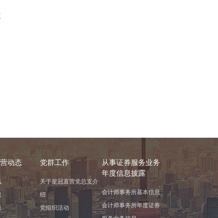
议
营动态
党群工作
从事证券服务业务
年度信息披露
讯
关于皇冠直营党总支介
会计师事务所基本信息
息
绍
会计师事务所年度证券
息
党组织活动