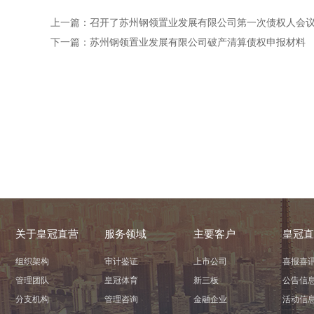
上一篇：
召开了苏州钢领置业发展有限公司第一次债权人会
下一篇：
苏州钢领置业发展有限公司破产清算债权申报材料
关于皇冠直营
服务领域
主要客户
皇冠直
组织架构
审计鉴证
上市公司
喜报喜
管理团队
皇冠体育
新三板
公告信
分支机构
管理咨询
金融企业
活动信