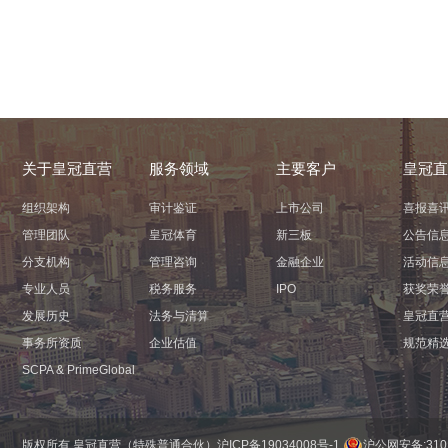
关于皇冠直营
服务领域
主要客户
皇冠直
组织架构
审计鉴证
上市公司
喜报喜
管理团队
皇冠体育
新三板
公告信
分支机构
管理咨询
金融企业
活动信
专业人员
税务服务
IPO
获奖荣
发展历史
法务与清算
皇冠直
事务所资质
企业估值
规范精
ㅤㅤSCPA & PrimeGlobalㅤㅤ
版权所有 皇冠直营（特殊普通合伙）
沪ICP备19034008号-1
沪公网安备:3101