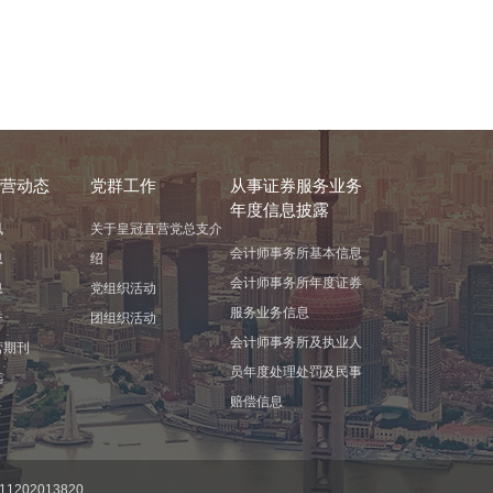
营动态
党群工作
从事证券服务业务
年度信息披露
讯
关于皇冠直营党总支介
会计师事务所基本信息
息
绍
会计师事务所年度证券
息
党组织活动
服务业务信息
誉
团组织活动
会计师事务所及执业人
营期刊
员年度处理处罚及民事
选
赔偿信息
1202013820