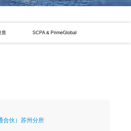
资质
ㅤㅤSCPA & PrimeGlobalㅤㅤ
通合伙）苏州分所