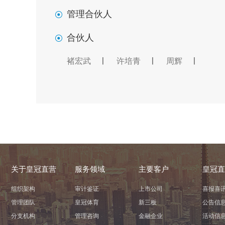
管理合伙人
合伙人
褚宏武
许培青
周辉
关于皇冠直营
服务领域
主要客户
皇冠直
组织架构
审计鉴证
上市公司
喜报喜
管理团队
皇冠体育
新三板
公告信
分支机构
管理咨询
金融企业
活动信