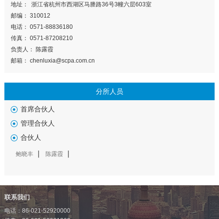
地址： 浙江省杭州市西湖区马塍路36号3幢六层603室
邮编： 310012
电话： 0571-88836180
传真： 0571-87208210
负责人： 陈露霞
邮箱： chenluxia@scpa.com.cn
分所人员
首席合伙人
管理合伙人
合伙人
鲍晓丰
陈露霞
联系我们
电话：86-021-52920000