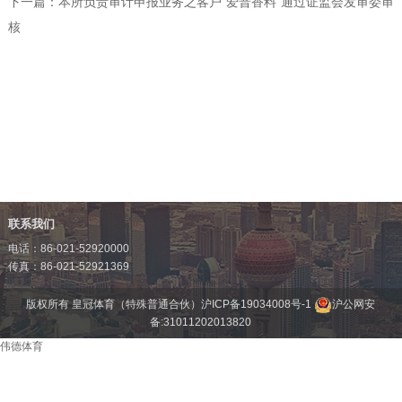
下一篇：
本所负责审计申报业务之客户"爱普香料"通过证监会发审委审
核
联系我们
电话：86-021-52920000
传真：86-021-52921369
版权所有 皇冠体育（特殊普通合伙）
沪ICP备19034008号-1
沪公网安
备:31011202013820
伟德体育