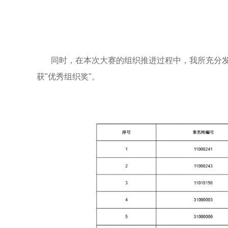
同时，在本次大赛的组织推进过程中，我所充分
获"优秀组织奖"。