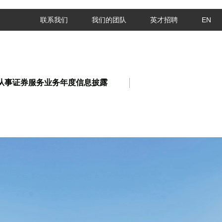
联系我们
我们的团队
英才招聘
EN
从事证券服务业务年度信息披露