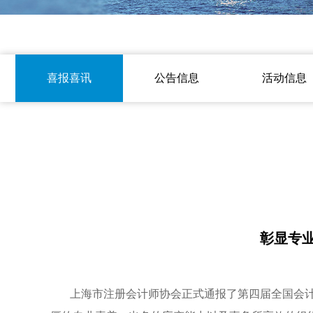
喜报喜讯
公告信息
活动信息
彰显专
上海市注册会计师协会正式通报了第四届全国会