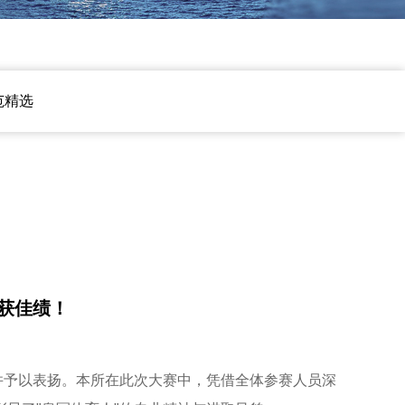
范精选
获佳绩！
并予以表扬。本所在此次大赛中，凭借全体参赛人员深