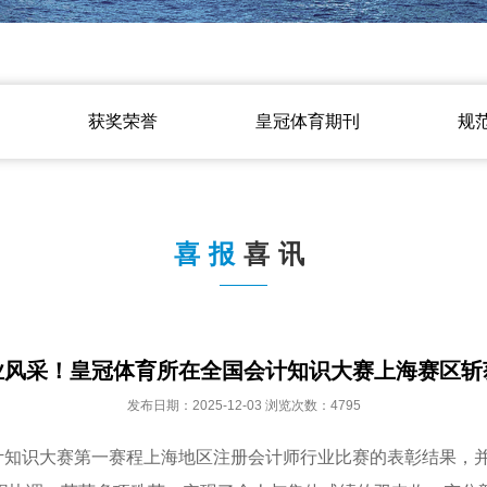
获奖荣誉
皇冠体育期刊
规
喜报
喜讯
业风采！皇冠体育所在全国会计知识大赛上海赛区斩
发布日期：2025-12-03 浏览次数：4795
计知识大赛第一赛程上海地区注册会计师行业比赛的表彰结果，