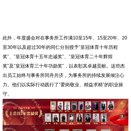
此外，年度盛会对在事务所工作满10至15年、15至20年、20
至30年以及超过30年的同仁分别授予"皇冠体育十年历程
奖"、"皇冠体育十五年忠诚奖"、"皇冠体育二十年辉煌
奖"及"皇冠体育三十年功勋奖"，以表彰其卓越贡献。这些杰
出员工始终与事务所同舟共济，为事务所的持续发展倾注心
力。他们以实际行动践行了"爱岗敬业、精益求精"的职业操
守。