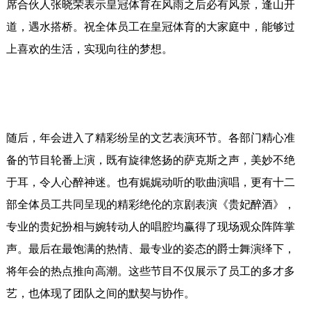
席合伙人张晓荣表示皇冠体育在风雨之后必有风景，逢山开
道，遇水搭桥。祝全体员工在皇冠体育的大家庭中，能够过
上喜欢的生活，实现向往的梦想。
随后，年会进入了精彩纷呈的文艺表演环节。各部门精心准
备的节目轮番上演，既有旋律悠扬的萨克斯之声，美妙不绝
于耳，令人心醉神迷。也有娓娓动听的歌曲演唱，更有十二
部全体员工共同呈现的精彩绝伦的京剧表演《贵妃醉酒》，
专业的贵妃扮相与婉转动人的唱腔均赢得了现场观众阵阵掌
声。最后在最饱满的热情、最专业的姿态的爵士舞演绎下，
将年会的热点推向高潮。这些节目不仅展示了员工的多才多
艺，也体现了团队之间的默契与协作。