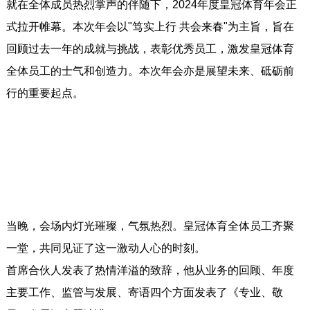
就在全体成员热烈掌声的伴随下，2024年度皇冠体育年会正
式拉开帷幕。本次年会以"笃实上行 共会来春"为主旨，旨在
回顾过去一年的成就与挑战，表彰优秀员工，激发皇冠体育
全体员工的士气和创造力。本次年会亦是展望未来、砥砺前
行的重要起点。
当晚，会场内灯光璀璨，气氛热烈。皇冠体育全体员工齐聚
一堂，共同见证了这一激动人心的时刻。
首席合伙人发表了热情洋溢的致辞，他从业务的回顾、年度
主要工作、监管与发展、寄语四个方面发表了《专业、敬