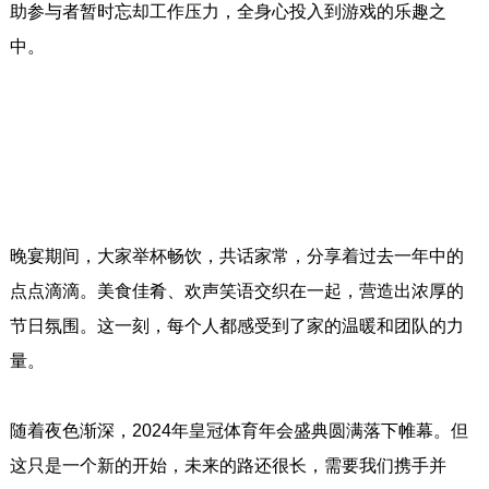
助参与者暂时忘却工作压力，全身心投入到游戏的乐趣之
中。
晚宴期间，大家举杯畅饮，共话家常，分享着过去一年中的
点点滴滴。美食佳肴、欢声笑语交织在一起，营造出浓厚的
节日氛围。这一刻，每个人都感受到了家的温暖和团队的力
量。
随着夜色渐深，2024年皇冠体育年会盛典圆满落下帷幕。但
这只是一个新的开始，未来的路还很长，需要我们携手并