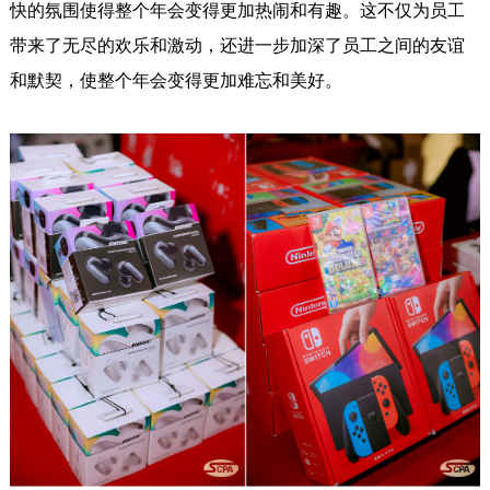
快的氛围使得整个年会变得更加热闹和有趣。这不仅为员工
带来了无尽的欢乐和激动，还进一步加深了员工之间的友谊
和默契，使整个年会变得更加难忘和美好。