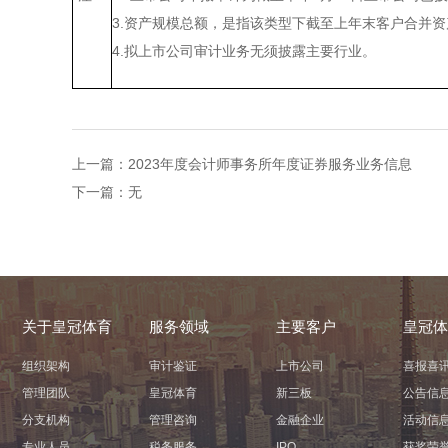
3.资产规模总额，是指该类型下截至上年末客户合并
4.拟上市公司审计业务无须披露主要行业。
上一篇：
2023年度会计师事务所年度证券服务业务信息
下一篇：无
关于皇冠体育
服务领域
主要客户
皇冠体
组织架构
审计鉴证
上市公司
喜报喜
管理团队
皇冠体育
新三板
公告信
分支机构
管理咨询
金融企业
活动信
专业人员
税务服务
IPO
获奖荣