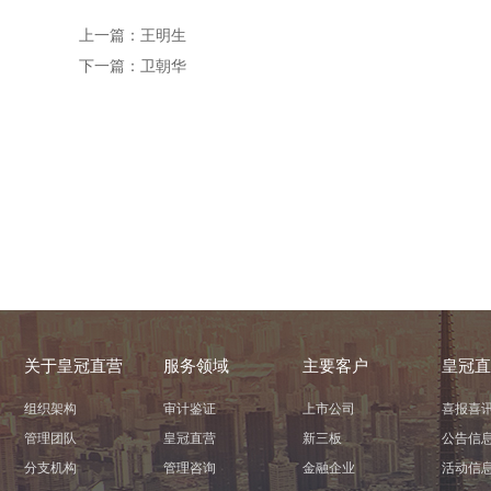
上一篇：
王明生
下一篇：
卫朝华
关于皇冠直营
服务领域
主要客户
皇冠直
组织架构
审计鉴证
上市公司
喜报喜
管理团队
皇冠直营
新三板
公告信
分支机构
管理咨询
金融企业
活动信