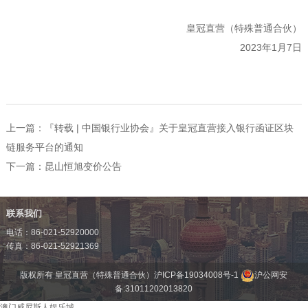
皇冠直营（特殊普通合伙）
2023年1月7日
上一篇：
『转载 | 中国银行业协会』关于皇冠直营接入银行函证区块
链服务平台的通知
下一篇：
昆山恒旭变价公告
联系我们
电话：86-021-52920000
传真：86-021-52921369
版权所有 皇冠直营（特殊普通合伙）
沪ICP备19034008号-1
沪公网安
备:31011202013820
澳门威尼斯人娱乐城