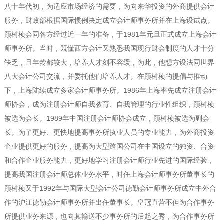
八十年代初，为适应市场经济的需要，为向来华投资的外商提供会计
服务，财政部根据国际惯例决定成立会计师事务所并在上海设试点。
顾树桢会同各方经过近一年的准备，于1981年元旦正式成立上海会计
师事务所。当时，既懂西方会计又熟悉我国现行财会制度的人才十分
缺乏，且年龄都较大，培养人才刻不容缓，为此，他想方设法同世界
八大会计公司交流，并委托他们培养人才。在顾树桢的提倡与推动
下，上海陆续成立多家会计师事务所。1986年上海率先成立注册会计
师协会，成为注册会计师自我教育、自我管理的行业性组织，顾树桢
被选为会长。1989年中国注册会计师协会成立，顾树桢被选为副会
长。为了更好、更快地提高事务所执业人员的专业能力，为外商投资
企业提供更好的服务，提高为大型跨国公司在中国设立的独资、合资
和合作企业服务能力，更好地学习注册会计师行业先进的国际经验，
提高我国注册会计师总体业务水平，时任上海会计师事务所董事长的
顾树桢又于1992年与国际大型会计公司德勤会计师事务所成立中外合
作的沪江德勒会计师事务所并出任董事长。皇冠直营不但为合作事务
所提供业务来源，也向其输送不少事务所的后起之秀，为合作事务所