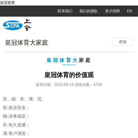
皇冠直营
联系我们
我们的团队
英才招聘
EN
皇冠体育大家庭
栏目
皇冠体育大
家庭
​皇冠体育的价值观
发布日期：2022-05-14 浏览次数：4738
安、稳、长、满、优。
安-执业安全；
稳-业务稳定；
长-长久发展；
满-客户满意；