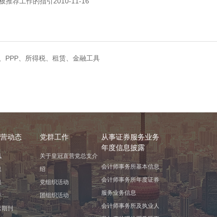
2010-11-16
板推荐工作的指引
、PPP、所得税、租赁、金融工具
营动态
党群工作
从事证券服务业务
年度信息披露
讯
关于皇冠直营党总支介
会计师事务所基本信息
息
绍
会计师事务所年度证券
息
党组织活动
服务业务信息
誉
团组织活动
会计师事务所及执业人
营期刊