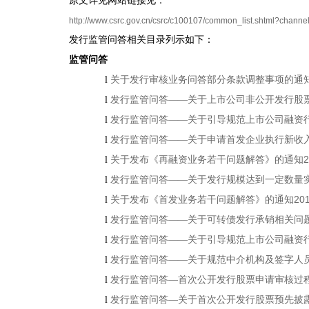
原文详见网站链接见：
http://www.csrc.gov.cn/csrc/c100107/common_list.shtml?cha
发行监管问答相关目录列示如下：
监管问答
l
关于发行审核业务问答部分条款调整事项的通
l
发行监管问答——关于上市公司非
公开发行股
l
发行监管问答——关于引导规范上市公司融资
l
发行监管问答
——关于申请首发企业执行新收
2
l
关于发布《再融资业务若干问题解答》的通知
l
发行监管问答——关于发行规模达到一定数量
20
l
关于发布《首发业务若干问题解答》的通知
l
发行监管问答——关于
可转债发行承销相关问
l
发行监管问答——关于引导规范上市公司融资
l
发行监管问答——关于规范中介
机构及签字人
l
发行监管问答—首次公开发行股票申请审核过
l
发
行监管问答—关于首次公开发行股票预先披