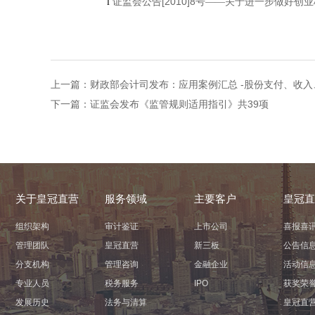
[2010]8
l
证监会公告
号——关于进一步做好创业
上一篇：
财政部会计司发布：应用案例汇总 -股份支付、收入
下一篇：
证监会发布《监管规则适用指引》共39项
关于皇冠直营
服务领域
主要客户
皇冠直
组织架构
审计鉴证
上市公司
喜报喜
管理团队
皇冠直营
新三板
公告信
分支机构
管理咨询
金融企业
活动信
专业人员
税务服务
IPO
获奖荣
发展历史
法务与清算
皇冠直