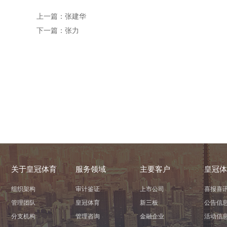
上一篇：
张建华
下一篇：
张力
关于皇冠体育
服务领域
主要客户
皇冠体
组织架构
审计鉴证
上市公司
喜报喜
管理团队
皇冠体育
新三板
公告信
分支机构
管理咨询
金融企业
活动信