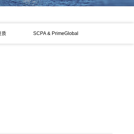
资质
ㅤㅤSCPA & PrimeGlobalㅤㅤ