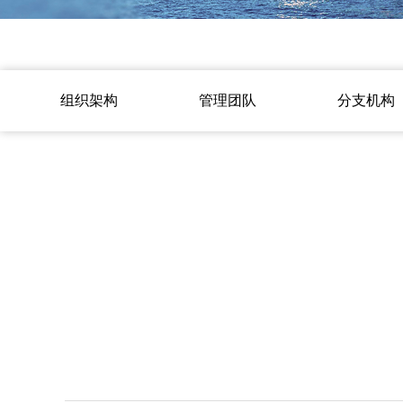
组织架构
管理团队
分支机构