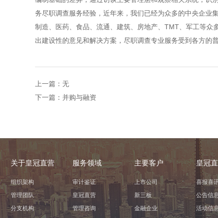
务尽职调查服务经验，近年来，我们已经为众多的中央企业集
制造、医药、食品、流通、建筑、房地产、TMT、军工等众
出建设性的意见和解决方案，尽职调查专业服务受到各方的
上一篇：无
下一篇：
并购与融资
关于皇冠直营
服务领域
主要客户
皇冠直
组织架构
审计鉴证
上市公司
喜报喜
管理团队
皇冠直营
新三板
公告信
分支机构
管理咨询
金融企业
活动信