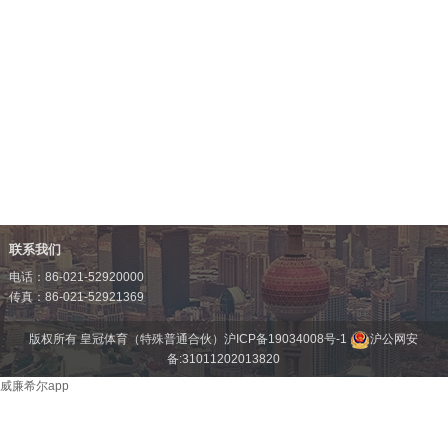
联系我们
电话：86-021-52920000
传真：86-021-52921369
版权所有 皇冠体育（特殊普通合伙）
沪ICP备19034008号-1
沪公网安
备:31011202013820
威廉希尔app