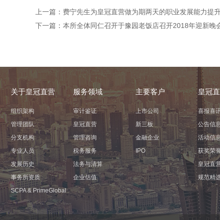
上一篇：
费宁先生为皇冠直营做为期两天的职业发展能力提
下一篇：
本所全体同仁召开于豫园老饭店召开2018年迎新晚
关于皇冠直营
服务领域
主要客户
皇冠直
组织架构
审计鉴证
上市公司
喜报喜
管理团队
皇冠直营
新三板
公告信
分支机构
管理咨询
金融企业
活动信
专业人员
税务服务
IPO
获奖荣
发展历史
法务与清算
皇冠直
事务所资质
企业估值
规范精
ㅤㅤSCPA & PrimeGlobalㅤㅤ