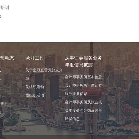
升培训
会
营动态
党群工作
从事证券服务业务
年度信息披露
讯
关于皇冠直营党总支介
会计师事务所基本信息
息
绍
会计师事务所年度证券
息
党组织活动
服务业务信息
誉
团组织活动
会计师事务所及执业人
营期刊
员年度处理处罚及民事
选
赔偿信息