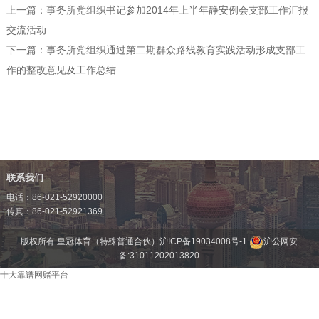
上一篇：
事务所党组织书记参加2014年上半年静安例会支部工作汇报
交流活动
下一篇：
事务所党组织通过第二期群众路线教育实践活动形成支部工
作的整改意见及工作总结
联系我们
电话：86-021-52920000
传真：86-021-52921369
版权所有 皇冠体育（特殊普通合伙）
沪ICP备19034008号-1
沪公网安
备:31011202013820
十大靠谱网赌平台