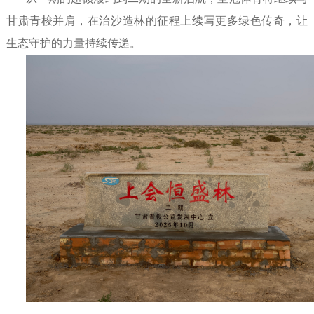
甘肃青梭并肩，在治沙造林的征程上续写更多绿色传奇，让
生态守护的力量持续传递。