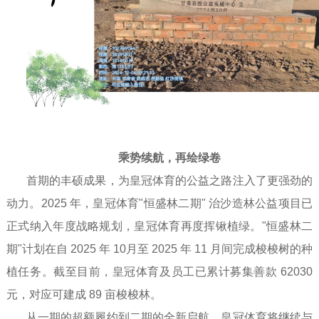
乘势续航，再绘绿卷
首期的丰硕成果，为皇冠体育的公益之路注入了更强劲的
动力。2025 年，皇冠体育"恒盛林二期" 治沙造林公益项目已
正式纳入年度战略规划，皇冠体育再度挥锹植绿。"恒盛林二
期"计划在自 2025 年 10月至 2025 年 11 月间完成梭梭树的种
植任务。截至目前，皇冠体育及员工已累计募集善款 62030
元，对应可建成 89 亩梭梭林。
从一期的超额履约到二期的全新启航，皇冠体育将继续与